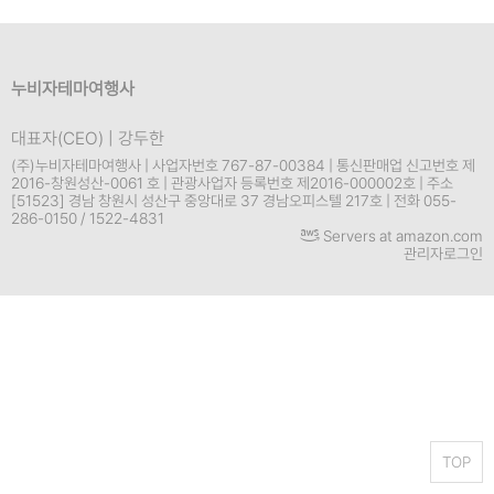
누비자테마여행사
대표자(CEO) | 강두한
(주)누비자테마여행사 | 사업자번호 767-87-00384 | 통신판매업 신고번호 제
2016-창원성산-0061 호 | 관광사업자 등록번호 제2016-000002호 | 주소
[51523] 경남 창원시 성산구 중앙대로 37 경남오피스텔 217호 | 전화 055-
286-0150 / 1522-4831
Servers at amazon.com
관리자로그인
TOP